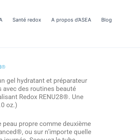
A
Santé redox
A propos d’ASEA
Blog
28®
un gel hydratant et préparateur
s avec des routines beauté
italisant Redox RENU28®. Une
0 oz.)
ne peau propre comme deuxième
anced®, ou sur n’importe quelle
a journée. Secouez le tube