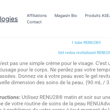
Affiliations
Magasin Bio
Produits ASE
logies
Contact
1 tube RENU28®
Gel redox revitalisant RENU
’est pas une simple crème pour le visage. C’est 
tiusage pour le corps. Ne perdez pas votre temp
assées. Donnez vie à votre peau avec le gel rev
elle dimension des soins de la peau. (90 mL / 3.
ructions:
Utilisez RENU28® matin et soir sur u
pe de votre routine de soins de la peau RENUAdv
e à problèmes de votre corps à tout moment de l