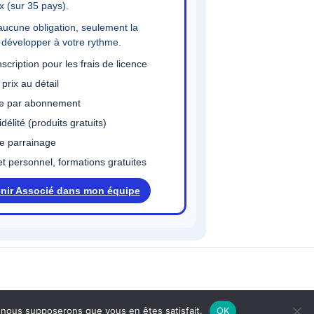
x (sur 35 pays).
aucune obligation, seulement la
e développer à votre rythme.
cription pour les frais de licence
prix au détail
 par abonnement
idélité (produits gratuits)
e parrainage
et personnel, formations gratuites
nir Associé dans mon équipe
 Innov
e, nous supposerons que vous en êtes satisfait.
OK