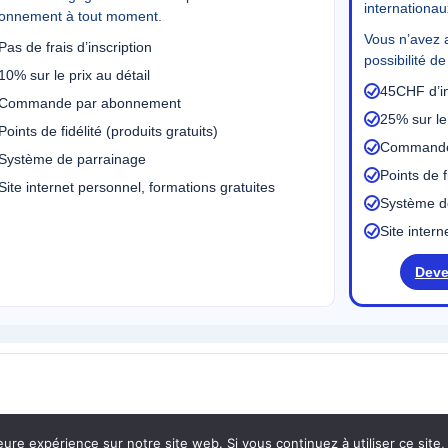
internationau
onnement à tout moment.
Vous n’avez 
Pas de frais d’inscription
possibilité d
10% sur le prix au détail
45CHF d’ins
Commande par abonnement
25% sur le 
Points de fidélité (produits gratuits)
Commande
Système de parrainage
Points de f
Site internet personnel, formations gratuites
Système d
Site intern
Deve
right © 2026 Nouvelles Technologies | Powered by
Digital
eure expérience sur notre site web. Si vous continuez à utiliser ce sit