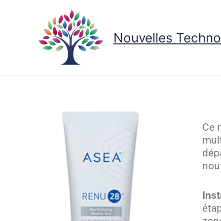
Aller
au
contenu
Nouvelles Techno
Ce n
mul
dép
nouv
Inst
éta
zon