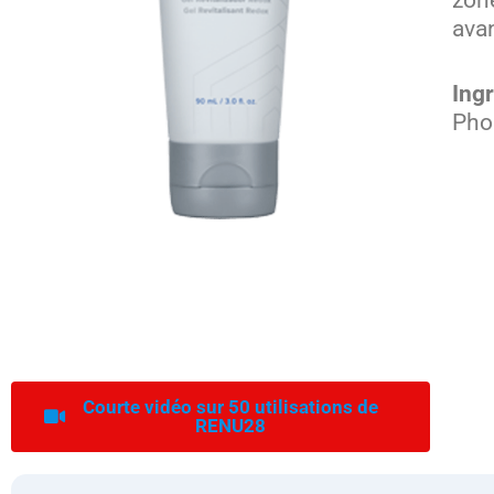
avan
Ingr
Pho
Courte vidéo sur 50 utilisations de
RENU28